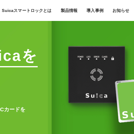
Suicaスマートロックとは
製品情報
導入事例
お知らせ
caを
ICカードを
け
減